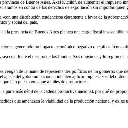
la provincia de Buenos Aires, Axel Kicillof, de aumentar el impuesto in
laramos en contra de los derechos de exportación sin importar quien g
oja -con una distribución tendenciosa claramente a favor de la gobernac
ico y social del país.
% en la provincia de Buenos Aires plantea una carga fiscal insostenibl
ctores, generando un impacto económico negativo que afectará no solo 
 sea cual fuere el destino de los fondos. Nos opusimos y lo seguimos h
vas vengan de la mano de representantes políticos de un gobierno que de
l ajuste del gobierno nacional, intenten aplicar impuestazos del orden 
n que han puesto en jaque a miles de productores.
 la parte más débil de la cadena productiva nacional, por qué no propon
 medidas que amenazan la viabilidad de la producción nacional y exige u