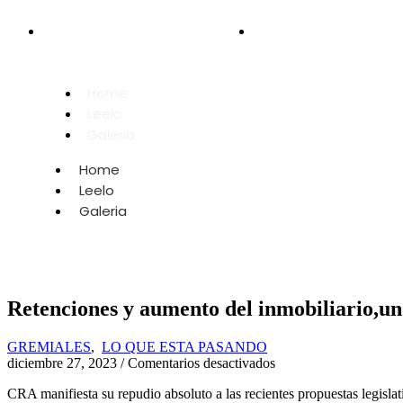
+54 9 2966 69-0254
secretaria@fias.org.ar
Home
Leelo
Galeria
Home
Leelo
Galeria
Retenciones y aumento del inmobiliario,un
GREMIALES
,
LO QUE ESTA PASANDO
diciembre 27, 2023
/
Comentarios desactivados
CRA manifiesta su repudio absoluto a las recientes propuestas legislat