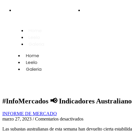
+54 9 2966 69-0254
secretaria@fias.org.ar
Home
Leelo
Galeria
Home
Leelo
Galeria
#InfoMercados 📢 Indicadores Australian
INFORME DE MERCADO
marzo 27, 2023
/
Comentarios desactivados
Las subastas australianas de esta semana han devuelto cierta estabilida