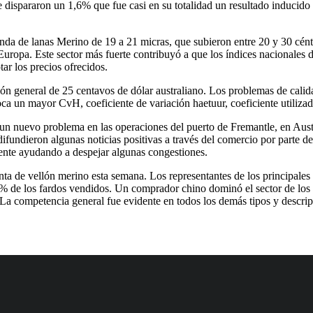
se dispararon un 1,6% que fue casi en su totalidad un resultado induci
nda de lanas Merino de 19 a 21 micras, que subieron entre 20 y 30 cént
Europa. Este sector más fuerte contribuyó a que los índices nacionales
tar los precios ofrecidos.
n general de 25 centavos de dólar australiano. Los problemas de calidad
oca un mayor CvH, coeficiente de variación haetuur, coeficiente utilizad
un nuevo problema en las operaciones del puerto de Fremantle, en Austr
difundieron algunas noticias positivas a través del comercio por parte 
nte ayudando a despejar algunas congestiones.
venta de vellón merino esta semana. Los representantes de los principa
0% de los fardos vendidos. Un comprador chino dominó el sector de los 
 La competencia general fue evidente en todos los demás tipos y descri