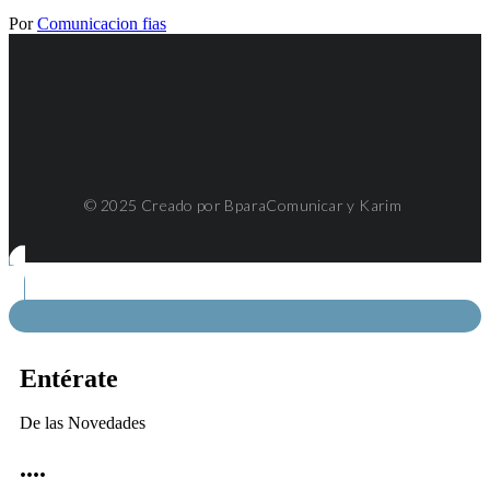
Por
Comunicacion fias
© 2025 Creado por BparaComunicar y Karim
Entérate
De las Novedades
....