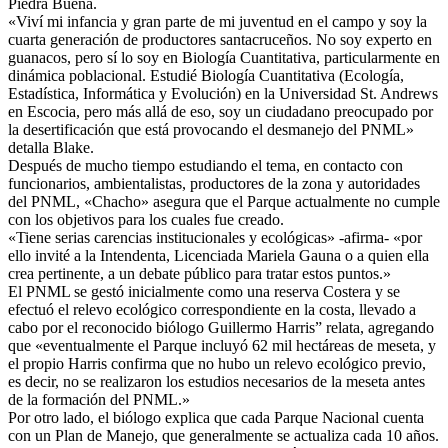
Piedra Buena.
«Viví mi infancia y gran parte de mi juventud en el campo y soy la
cuarta generación de productores santacruceños. No soy experto en
guanacos, pero sí lo soy en Biología Cuantitativa, particularmente en
dinámica poblacional. Estudié Biología Cuantitativa (Ecología,
Estadística, Informática y Evolución) en la Universidad St. Andrews
en Escocia, pero más allá de eso, soy un ciudadano preocupado por
la desertificación que está provocando el desmanejo del PNML»
detalla Blake.
Después de mucho tiempo estudiando el tema, en contacto con
funcionarios, ambientalistas, productores de la zona y autoridades
del PNML, «Chacho» asegura que el Parque actualmente no cumple
con los objetivos para los cuales fue creado.
«Tiene serias carencias institucionales y ecológicas» -afirma- «por
ello invité a la Intendenta, Licenciada Mariela Gauna o a quien ella
crea pertinente, a un debate público para tratar estos puntos.»
El PNML se gestó inicialmente como una reserva Costera y se
efectuó el relevo ecológico correspondiente en la costa, llevado a
cabo por el reconocido biólogo Guillermo Harris” relata, agregando
que «eventualmente el Parque incluyó 62 mil hectáreas de meseta, y
el propio Harris confirma que no hubo un relevo ecológico previo,
es decir, no se realizaron los estudios necesarios de la meseta antes
de la formación del PNML.»
Por otro lado, el biólogo explica que cada Parque Nacional cuenta
con un Plan de Manejo, que generalmente se actualiza cada 10 años.