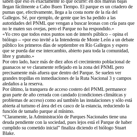
saben que eso es exactamente lo que ocurre: en dos mareas bajas
llegan fácilmente a Cabo Buen Tiempo. El parque es un criadero de
pumas que, efectivamente, llega a la costa norte de la ría del
Gallegos. Sé, por ejemplo, de gente que les ha pedido a las
autoridades del PNML que vengan a buscar leonas con cría para que
no le maten sus ovejas, pero el Parque no ha respondido.»
«Yo creo que todos estos puntos son de interés público – opina el
biólogo – «por eso invité a la Intendenta de Monte León a un debate
público los primeros días de septiembre en Río Gallegos y espero
que se pueda dar ese intercambio, abierto para toda la comunidad,
libre y gratuito.»
Por otro lado, hace más de diez años el crecimiento poblacional de
guanacos se ve claramente reflejado en la zona del PNML pero
precisamente más afuera que dentro del Parque. Se suelen ver
grandes tropillas en inmediaciones de la Ruta Nacional 3 y campos
aledaños a la reserva.
Por último, la tranquera de acceso costero del PNML permanece
gran parte de año cerrada con candado (condiciones climáticas y
problemas de acceso) como así también las instalaciones y sólo está
abierta al turismo el área del ex casco de la estancia, reduciendo la
función de tamaño parque al mínimo.
“Claramente, la Administración de Parques Nacionales tiene una
deuda pendiente con la sociedad, pues lejos está el Parque de haber
cumplido su cometido inicial” finaliza diciendo el biólogo Stuart
Blake.