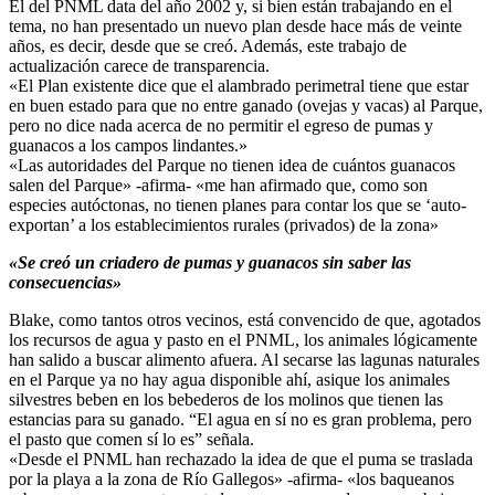
El del PNML data del año 2002 y, si bien están trabajando en el
tema, no han presentado un nuevo plan desde hace más de veinte
años, es decir, desde que se creó. Además, este trabajo de
actualización carece de transparencia.
«El Plan existente dice que el alambrado perimetral tiene que estar
en buen estado para que no entre ganado (ovejas y vacas) al Parque,
pero no dice nada acerca de no permitir el egreso de pumas y
guanacos a los campos lindantes.»
«Las autoridades del Parque no tienen idea de cuántos guanacos
salen del Parque» -afirma- «me han afirmado que, como son
especies autóctonas, no tienen planes para contar los que se ‘auto-
exportan’ a los establecimientos rurales (privados) de la zona»
«Se creó un criadero de pumas y guanacos sin saber las
consecuencias»
Blake, como tantos otros vecinos, está convencido de que, agotados
los recursos de agua y pasto en el PNML, los animales lógicamente
han salido a buscar alimento afuera. Al secarse las lagunas naturales
en el Parque ya no hay agua disponible ahí, asique los animales
silvestres beben en los bebederos de los molinos que tienen las
estancias para su ganado. “El agua en sí no es gran problema, pero
el pasto que comen sí lo es” señala.
«Desde el PNML han rechazado la idea de que el puma se traslada
por la playa a la zona de Río Gallegos» -afirma- «los baqueanos