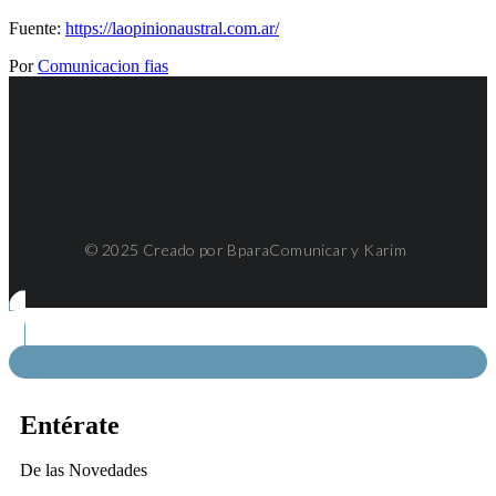
Fuente:
https://laopinionaustral.com.ar/
Por
Comunicacion fias
© 2025 Creado por BparaComunicar y Karim
Entérate
De las Novedades