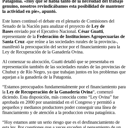
Patagonia. «Hoy que se habla tanto de la necesidad del trabajo
genuino, nosotros revindicábamos esta posibilidad de mantener
la actividad en pie», apuntó.
Este lunes continuó el debate en el plenario de Comisiones del
Senado de la Nación para analizar el proyecto de
Ley de
Bases
enviado por el Ejecutivo Nacional.
César Guatti
,
representante de la
Federación de Instituciones Agropecuarias de
Santa Cruz
-que reúne a las sociedades rurales de la provincia-,
manifestó la preocupación del sector por el financiamiento para la
Ley de Recuperación de la Ganadería Ovina.
Al comenzar su alocución, Guatti detalló que se presentaba en
representación también de las sociedades rurales de las provincias de
Chubut y de Río Negro, ya que trabajan juntos en los problemas que
aquejan a la ganadería de la Patagonia.
“Estamos preocupados fundamentalmente por el financiamiento para
la
Ley de Recuperación de la Ganadería Ovina
“, comenzó
diciendo. Esta disposición, más conocida como “Ley Ovina” fue
aprobada en 2000 por unanimidad en el Congreso y permitió a
pequeños y medianos productores poder conseguir una línea de
financiamiento y de atención a la produccion ovina patagónica.
“Hoy estamos ante un serio riesgo que es el desfinanciamiento de
esta ley. Por cuestiones que a veces exceden al pensamiento de un